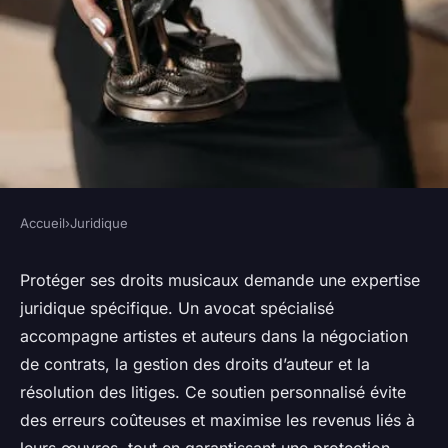
Accueil
›
Juridique
JURIDIQUE
Avocat en droit de la musique :
Protéger ses droits musicaux demande une expertise
juridique spécifique. Un avocat spécialisé
conseils pour artistes et
accompagne artistes et auteurs dans la négociation
auteurs
de contrats, la gestion des droits d’auteur et la
résolution des litiges. Ce soutien personnalisé évite
Lilou
•
13 juin 2025
•
10 min de lecture
des erreurs coûteuses et maximise les revenus liés à