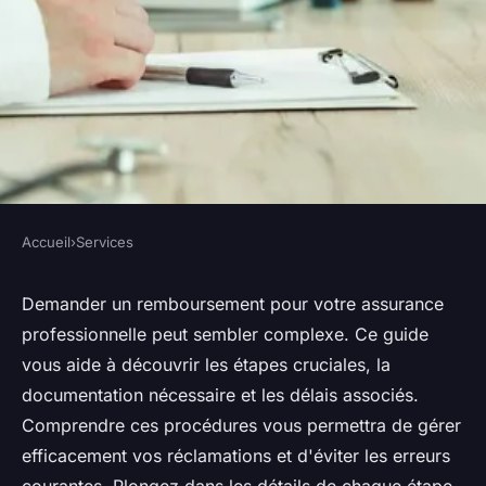
Accueil
›
Services
SERVICES
Assurance professionnelle :
Demander un remboursement pour votre assurance
professionnelle peut sembler complexe. Ce guide
comprendre les procédures de
vous aide à découvrir les étapes cruciales, la
remboursement
documentation nécessaire et les délais associés.
Comprendre ces procédures vous permettra de gérer
Lilou
•
26 juillet 2024
•
3 min de lecture
efficacement vos réclamations et d'éviter les erreurs