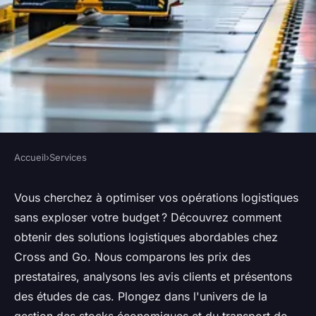
Accueil
›
Services
SERVICES
Découvrez la prestation
Vous cherchez à optimiser vos opérations logistiques
sans exploser votre budget ? Découvrez comment
logistique au meilleur prix
obtenir des solutions logistiques abordables chez
Cross and Go. Nous comparons les prix des
Lilou
•
30 juin 2024
•
3 min de lecture
prestataires, analysons les avis clients et présentons
des études de cas. Plongez dans l'univers de la