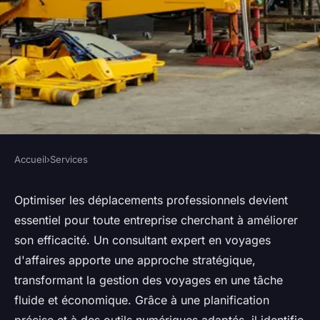
Accueil
›
Services
SERVICES
Optimiser vos déplacements
Optimiser les déplacements professionnels devient
essentiel pour toute entreprise cherchant à améliorer
professionnels avec un
son efficacité. Un consultant expert en voyages
consultant expert
d'affaires apporte une approche stratégique,
transformant la gestion des voyages en une tâche
Lilou
•
9 septembre 2025
•
3 min de lecture
fluide et économique. Grâce à une planification