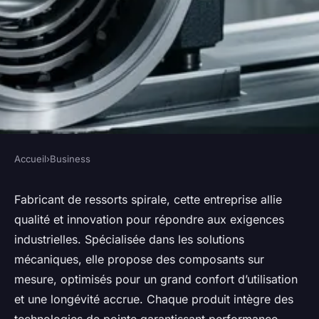
Accueil
›
Business
BUSINESS
Fabricant ressort spirale :
Fabricant de ressorts spirale, cette entreprise allie
qualité et innovation pour répondre aux exigences
qualité et innovation au
industrielles. Spécialisée dans les solutions
service industriel
mécaniques, elle propose des composants sur
mesure, optimisés pour un grand confort d’utilisation
Lilou
•
7 juin 2025
•
8 min de lecture
et une longévité accrue. Chaque produit intègre des