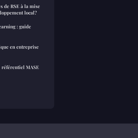
s de RSE à la mise
eloppement local?
earning : guide
ique en entreprise
 référentiel MASE