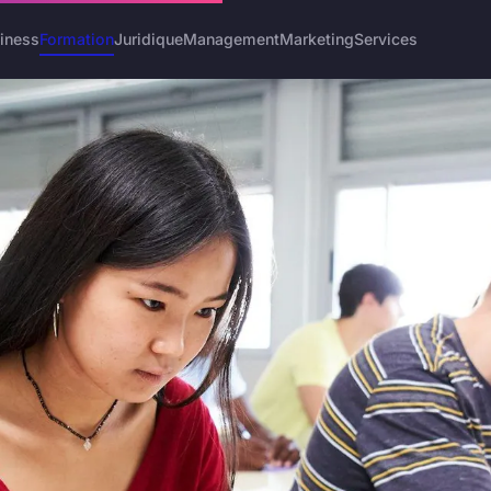
iness
Formation
Juridique
Management
Marketing
Services