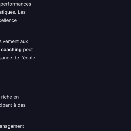
s performances
stiques. Les
cellence
ensivement aux
 coaching
peut
sance de l'école
riche en
cipant à des
management