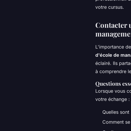
l'établissement avan
votre cursus.
Lilou
•
29 juin 2024
•
2 min de lecture
Contacter 
manageme
L'importance de
d'école de ma
éclairé. Ils par
à comprendre le
Questions esse
Lorsque vous co
votre échange :
Quelles sont
Comment se 