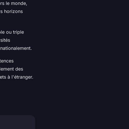
ers le monde,
rs horizons
e ou triple
sités
rnationalement.
tences
alement des
ts à l'étranger.