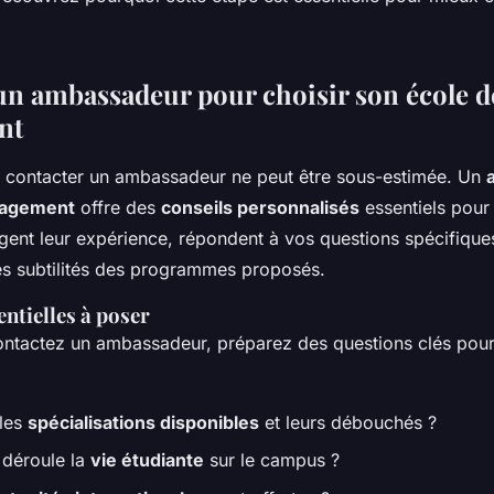
t de vous lancer
un ambassadeur pour choisir son école d
nt
 contacter un ambassadeur ne peut être sous-estimée. Un
nagement
offre des
conseils personnalisés
essentiels pour 
tagent leur expérience, répondent à vos questions spécifique
s subtilités des programmes proposés.
ntielles à poser
ntactez un ambassadeur, préparez des questions clés pou
 les
spécialisations disponibles
et leurs débouchés ?
déroule la
vie étudiante
sur le campus ?