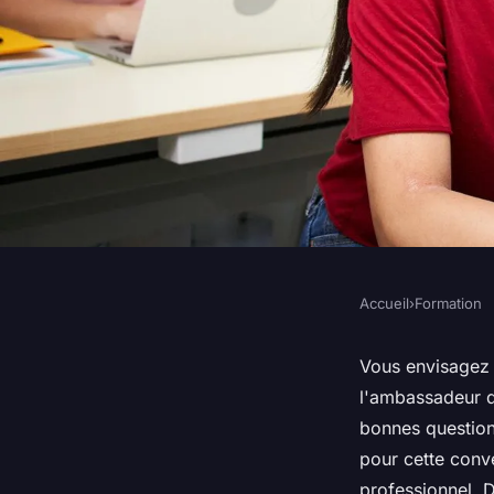
Accueil
›
Formation
FORMATION
Grande école de ma
Vous envisagez
l'ambassadeur de
contactez l'ambassa
bonnes question
pour cette conv
professionnel. D