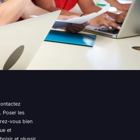
Contactez
. Poser les
arez-vous bien
ue et
oisir et réussir