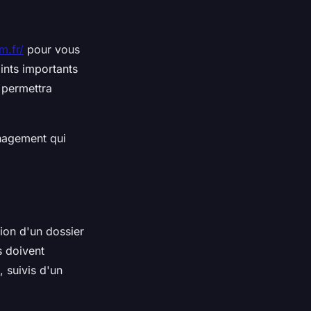
m.fr/
pour vous
oints importants
 permettra
anagement qui
on d'un dossier
s doivent
 suivis d'un