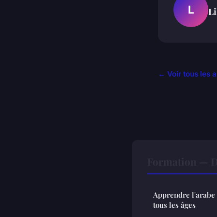
L
Li
← Voir tous les a
Formation — D
Apprendre l'arabe 
tous les âges