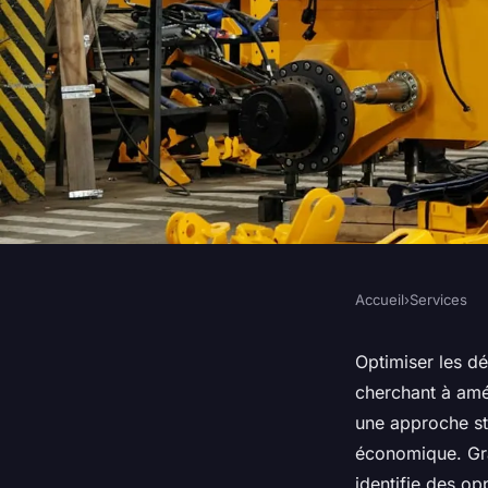
Accueil
›
Services
SERVICES
Optimiser vos dépl
Optimiser les dé
cherchant à amél
professionnels avec
une approche st
économique. Grâc
identifie des op