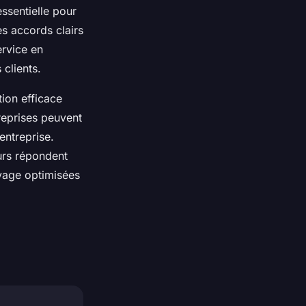
essentielle pour
es accords clairs
ervice en
clients.
ion efficace
reprises peuvent
entreprise.
urs répondent
oyage optimisées