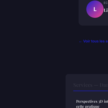
EC
L
Li
← Voir tous les a
Services — Da
Perspectives 3D int
cette pratique