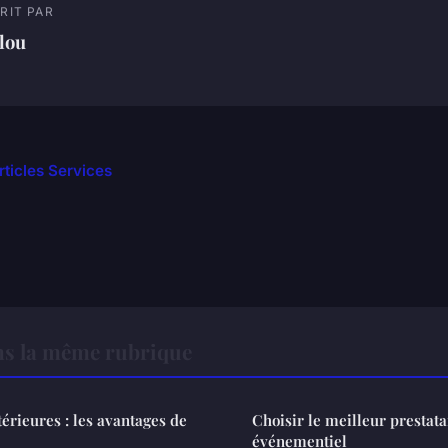
RIT PAR
lou
rticles Services
ns la même rubrique
érieures : les avantages de
Choisir le meilleur prestat
événementiel