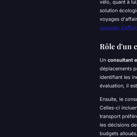
vélo, quant à lu
solution écologi
voyages d'affai
voyages d’affai
Rôle d'un c
Un
consultant 
déplacements p
identifiant les i
évaluation, il e
Ensuite, le con
Celles-ci inclue
transport préfér
les décisions d
budgets alloués