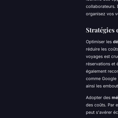
expert
collaborateurs.
organisez vos v
Lilou
•
9 septembre 2025
•
3 min de lecture
Stratégies
Optimiser les
dé
réduire les coût
voyages est cruc
réservations et é
également recom
comme Google Ma
ainsi les embou
Adopter des
mé
des coûts. Par e
peut s'avérer é