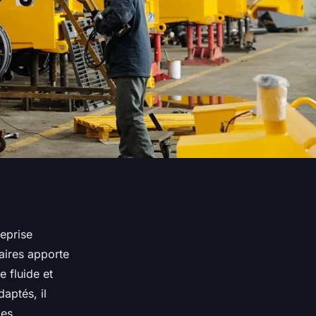
reprise
aires apporte
 fluide et
aptés, il
des