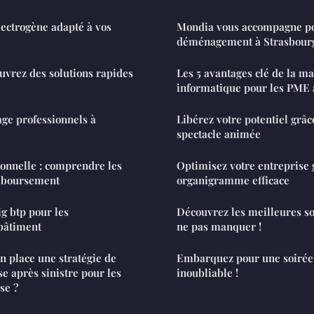
ectrogène adapté à vos
Mondia vous accompagne po
déménagement à Strasbourg
ouvrez des solutions rapides
Les 5 avantages clé de la m
informatique pour les PME 
age professionnels à
Libérez votre potentiel grâ
spectacle animée
onnelle : comprendre les
Optimisez votre entreprise 
mboursement
organigramme efficace
ig btp pour les
Découvrez les meilleures so
 bâtiment
ne pas manquer !
 place une stratégie de
Embarquez pour une soirée
e après sinistre pour les
inoubliable !
se ?