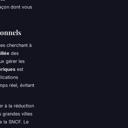
façon dont vous
ionnels
ses cherchant à
illée
des
ux gérer les
ériques
est
lications
ps réel, évitant
r à la réduction
s grandes villes
e la SNCF. Le