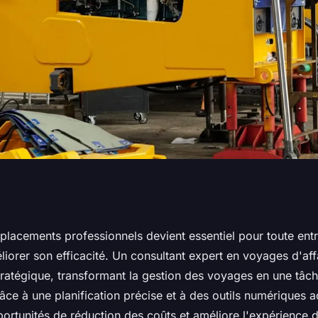
acements
placements professionnels devient essentiel pour toute ent
iorer son efficacité. Un consultant expert en voyages d'aff
 un consultant
ratégique, transformant la gestion des voyages en une tâche
e à une planification précise et à des outils numériques ad
portunités de réduction des coûts et améliore l'expérience 