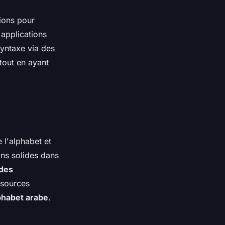
ions pour
 applications
syntaxe via des
tout en ayant
 l'alphabet et
ons solides dans
des
essources
phabet arabe
.