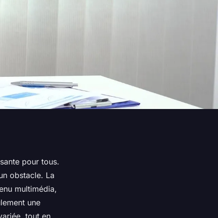
sante pour tous.
un obstacle. La
tenu multimédia,
ulement une
variée, tout en