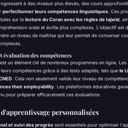
rogressent à des niveaux plus élevés, des cours approfondi
ur
perfectionner leurs compétences linguistiques
. Ces pr
dules sur la
lecture du Coran avec les règles de tajwid
, ai
préhension orale et écrite plus complexes. L'objectif est d
eindre un niveau de maîtrise qui leur permet de converser c
complexes.
et évaluation des compétences
est un élément clé de nombreux programmes en ligne. Les
 leurs compétences grâce à des tests adaptés, tels que
le 
 CNED
. Cela non seulement valide leur niveau de compéten
nces their employability
. Les plateformes éducatives gara
inu pour préparer efficacement ces évaluations.
d'apprentissage personnalisées
el et suivi des progrès
sont essentiels pour optimiser l'a