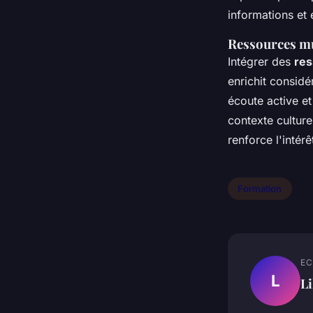
informations et
Ressources mul
Intégrer des
res
enrichit consid
écoute active et
contexte culturel
renforce l'inté
Formation
EC
L
Li