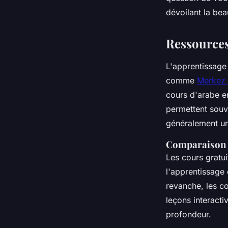
Lilou
•
24 février 2025
•
4 min de lecture
dévoilant la bea
Ressources
L'apprentissage
comme
Merkez 
cours d'arabe en
permettent souv
généralement un
Comparaison d
Les cours gratui
l'apprentissage
revanche, les c
leçons interact
profondeur.