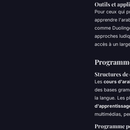
Outils et appl
Pour ceux qui p
apprendre l'arab
comme Duolingo 
approches ludiqu
accès à un larg
Programmes
Structures de
Les
cours d'ar
des bases gramm
la langue. Les 
d'apprentissage
multimédias, pe
Programme po