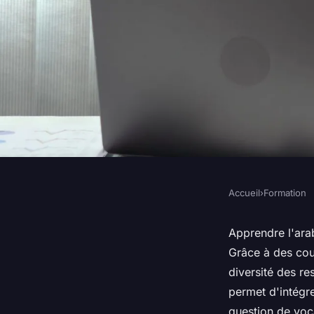
Accueil
›
Formation
FORMATION
Apprendre l'arabe en
Apprendre l'ara
Grâce à des cou
pour tous les âges
diversité des r
permet d'intégr
question de voca