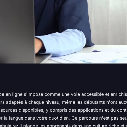
 ligne : 12 niveaux
be en ligne s'impose comme une voie accessible et enrichis
rs adaptés à chaque niveau, même les débutants n'ont auc
essources disponibles, y compris des applications et du con
er la langue dans votre quotidien. Ce parcours n'est pas se
bulaire; il plonge les apprenants dans une culture riche et 