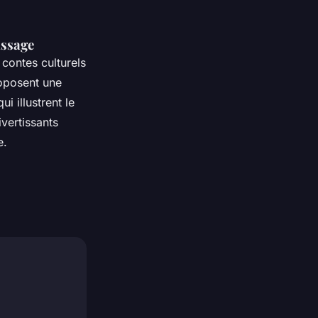
issage
 contes culturels
roposent une
i illustrent le
ivertissants
e.