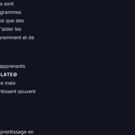
s sont
ogrammes
nsi que des
'aider les
ouramment et de
 apprenants
LILATE©
ce mais
ntissent souvent
pprentissage en