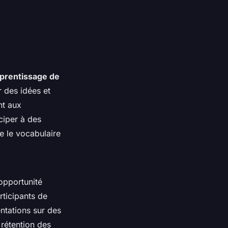
prentissage de
r des idées et
nt aux
ciper à des
e le vocabulaire
opportunité
rticipants de
ntations sur des
 rétention des