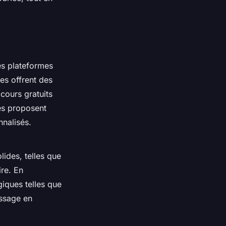
es plateformes
les offrent des
cours gratuits
es proposent
nalisés.
lides, telles que
re. En
iques telles que
issage en