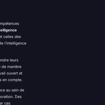
compétences
telligence
t celles des
e l’intelligence
ndre leurs
le de manière
ail ouvert et
is en compte.
nce au sein de
boration. Des
er ces