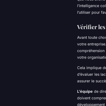
consulting?
l’intelligence c
l’utiliser pour 
Lilou
•
10 mars 2024
•
6 min de lecture
Vérifier le
Avant toute chos
votre entreprise
compréhension d
votre organisati
Cela implique d
d’évaluer les la
assurer le succès
L’équipe
de dire
doivent comprend
développement de