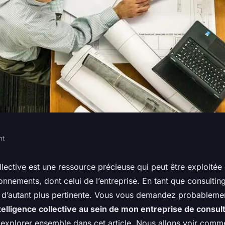
nt
l'intelligence
ollective est une ressource précieuse qui peut être exploitée
nements, dont celui de l’entreprise. En tant que consulting
'une entreprise de
d’autant plus pertinente. Vous vous demandez probableme
telligence collective au sein de mon entreprise de consul
 explorer ensemble dans cet article. Nous allons voir com