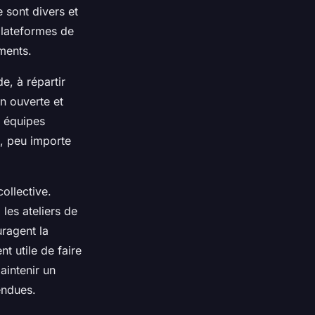
e sont divers et
 plateformes de
ments.
e, à répartir
n ouverte et
s équipes
e, peu importe
collective.
, les ateliers de
ragent la
nt utile de faire
aintenir un
endues.