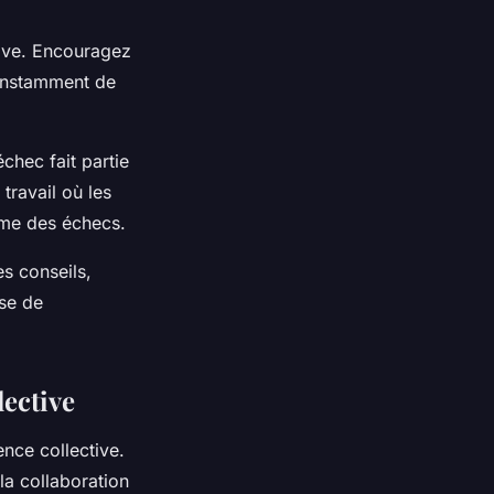
ctive. Encouragez
constamment de
chec fait partie
travail où les
mme des échecs.
es conseils,
ise de
lective
ence collective.
 la collaboration