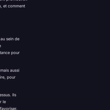
on, et comment
.
 au sein de
e
rtance pour
 mais aussi
ire, pour
ssus. Ils
r le
favoriser.