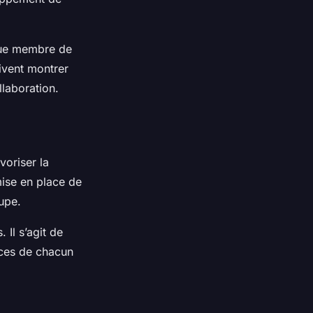
aque membre de
oivent montrer
llaboration.
voriser la
 mise en place de
upe.
 Il s’agit de
nces de chacun