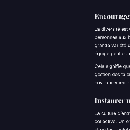
Encourager
La diversité est
personnes aux b
grande variété d
équipe peut con
Cela signifie q
gestion des tale
environnement de
Instaurer 
La culture d’ent
collective. Un e
et où les contr