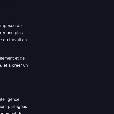
 composée de
rer une plus
e du travail en
utement et de
, et à créer un
ntelligence
ement partagées
loppement de