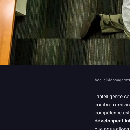
Accueil
›
Manageme
MANAGEMENT
Comment développer 
L’intelligence c
nombreux environ
collective au sein d
compétence est 
développer l’in
que nous allons