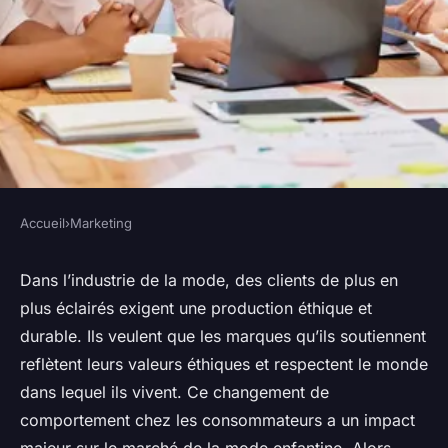
Accueil
›
Marketing
MARKETING
Comment une entreprise de
Dans l’industrie de la mode, des clients de plus en
plus éclairés exigent une production éthique et
mode enfantine peut-elle tirer
durable. Ils veulent que les marques qu’ils soutiennent
parti des tendances de la
reflètent leurs valeurs éthiques et respectent le monde
mode éthique dans son
dans lequel ils vivent. Ce changement de
marketing ?
comportement chez les consommateurs a un impact