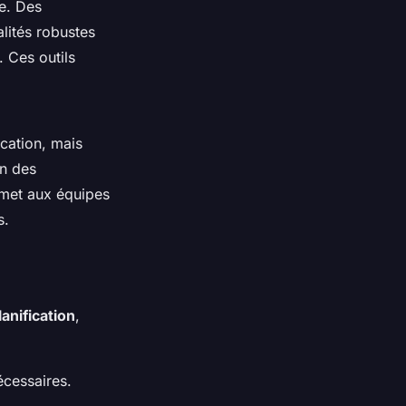
ce. Des
lités robustes
. Ces outils
ication, mais
on des
rmet aux équipes
s.
lanification
,
écessaires.