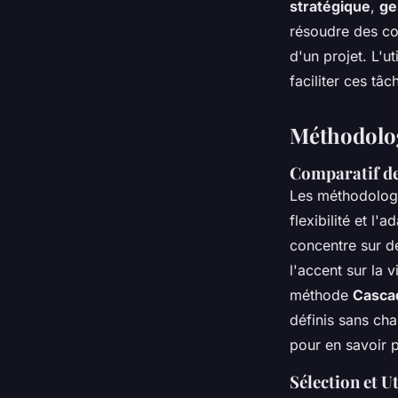
stratégique
,
ge
résoudre des con
d'un projet. L'
faciliter ces tâ
Méthodolog
Comparatif d
Les méthodologi
flexibilité et l
concentre sur de
l'accent sur la v
méthode
Casca
définis sans ch
pour en savoir p
Sélection et U