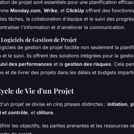
stion de projet sont essentiels pour une planification effica
omme
Monday.com
,
Wrike
, et
ClickUp
offrent des fonctionna
des tâches, la collaboration d'équipe et le suivi des progrès
ntraliser l'information et d'améliorer la communication.
Logiciels de Gestion de Projet
logiciels de gestion de projet facilite non seulement la planif
 et le suivi. Ils offrent des solutions intégrées pour la gesti
uivi des performances
et la
gestion des risques
. Cela pe
es et de livrer des projets dans les délais et budgets imparti
ycle de Vie d'un Projet
d'un projet se divise en cinq phases distinctes :
initiation
,
p
i et contrôle
, et
clôture
.
finir les objectifs, les parties prenantes et les ressources n