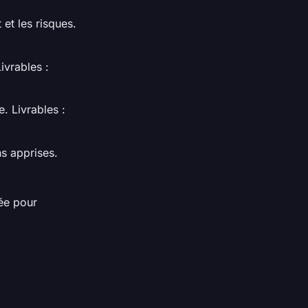
 et les risques.
ivrables :
e. Livrables :
ns apprises.
mée pour