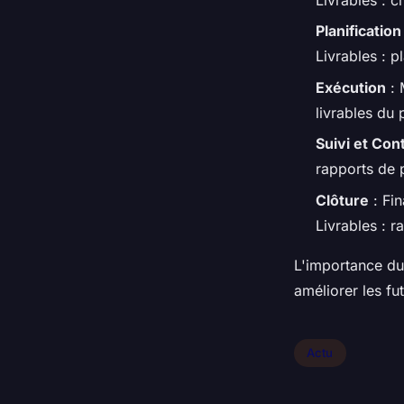
Livrables : c
Planification
Livrables : p
Exécution
: 
livrables du
Suivi et Con
rapports de 
Clôture
: Fin
Livrables : r
L'importance du 
améliorer les fu
Actu