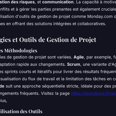
stion des risques
, et
communication
. La capacité à motiv
flits et à gérer les parties prenantes est également crucial
utilisation d'outils de gestion de projet comme Monday.com 
ches en offrant des solutions intégrées et collaboratives.
ies et Outils de Gestion de Projet
es Méthodologies
es de gestion de projet sont variées.
Agile
, par exemple, f
'adaptation rapide aux changements.
Scrum
, une variante d'Ag
s sprints courts et itératifs pour livrer des résultats fréquen
isualisation du flux de travail et la limitation des tâches en c
de
suit une approche séquentielle stricte, idéale pour des p
angements fréquents. Visitez la page
https://lesmakers.fr/ge
lus,
tilisation des Outils