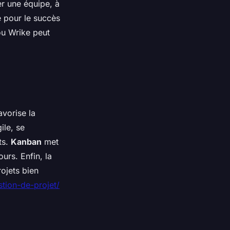
er une équipe, à
e pour le succès
ou Wrike peut
avorise la
ile, se
ts.
Kanban
met
ours. Enfin, la
rojets bien
stion-de-projet/