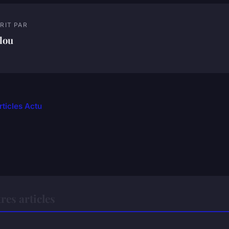
RIT PAR
lou
rticles Actu
res articles