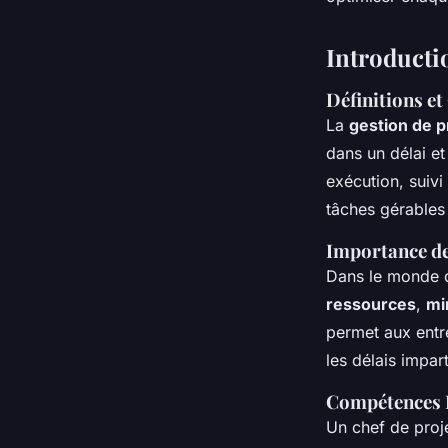
Lilou
•
30 juin 2024
•
3 min de lecture
Introductio
Définitions et
La
gestion de p
dans un délai et 
exécution, suivi
tâches gérables 
Importance de 
Dans le monde de
ressources
,
mi
permet aux entre
les délais impart
Compétences E
Un chef de proj