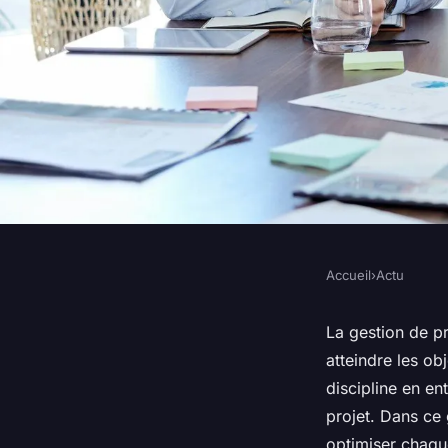
Accueil
›
Actu
ACTU
Guide complet pour 
La gestion de pr
atteindre les ob
gestion de projet
discipline en en
projet. Dans ce
optimiser chaqu