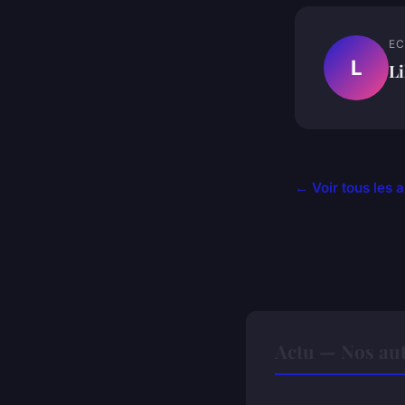
EC
L
Li
← Voir tous les a
Actu — Nos aut