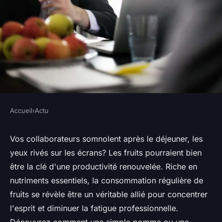
Accueil
›
Actu
ACTU
Boostez la productivité avec
Vos collaborateurs somnolent après le déjeuner, les
yeux rivés sur les écrans? Les fruits pourraient bien
des fruits au bureau
être la clé d'une productivité renouvelée. Riche en
nutriments essentiels, la consommation régulière de
Lilou
•
28 mai 2024
•
3 min de lecture
fruits se révèle être un véritable allié pour concentrer
l'esprit et diminuer la fatigue professionnelle.