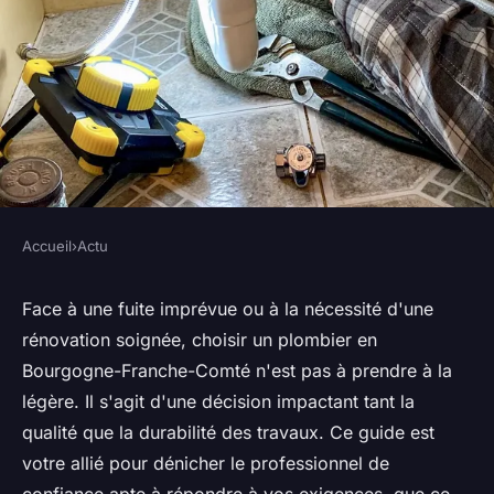
Accueil
›
Actu
ACTU
Plombier en Bourgogne-
Face à une fuite imprévue ou à la nécessité d'une
rénovation soignée, choisir un plombier en
Franche-Comté : engagez un
Bourgogne-Franche-Comté n'est pas à prendre à la
professionnel pour une
légère. Il s'agit d'une décision impactant tant la
réparation parfaite
qualité que la durabilité des travaux. Ce guide est
votre allié pour dénicher le professionnel de
Lilou
•
12 mai 2024
•
3 min de lecture