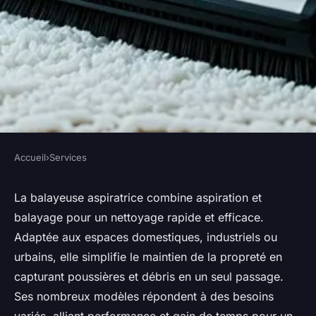
Accueil
›
Services
SERVICES
Balayeuse aspiratrice : la
La balayeuse aspiratrice combine aspiration et
balayage pour un nettoyage rapide et efficace.
solution efficace pour vos
Adaptée aux espaces domestiques, industriels ou
besoins en nettoyage
urbains, elle simplifie le maintien de la propreté en
capturant poussières et débris en un seul passage.
Lilou
•
17 mai 2025
•
8 min de lecture
Ses nombreux modèles répondent à des besoins