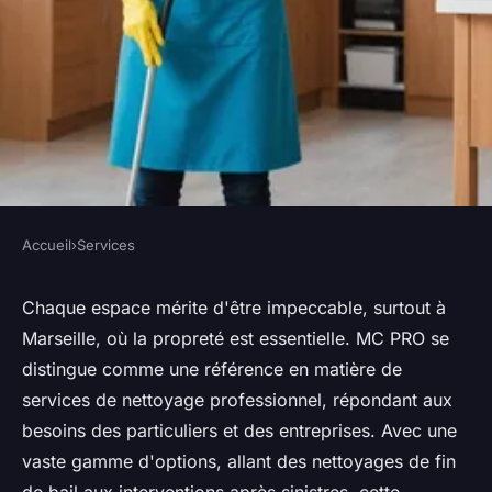
Accueil
›
Services
SERVICES
Services de nettoyage
Chaque espace mérite d'être impeccable, surtout à
Marseille, où la propreté est essentielle. MC PRO se
professionnels à Marseille :
distingue comme une référence en matière de
mc pro
services de nettoyage professionnel, répondant aux
besoins des particuliers et des entreprises. Avec une
Lilou
•
17 février 2025
•
3 min de lecture
vaste gamme d'options, allant des nettoyages de fin