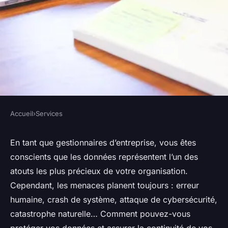
Accueil
›
Services
SERVICES
Comment mettre en place une
En tant que gestionnaires d’entreprise, vous êtes
conscients que les données représentent l’un des
stratégie de backup et de
atouts les plus précieux de votre organisation.
reprise après sinistre pour les
Cependant, les menaces planent toujours : erreur
données d'entreprise ?
humaine, crash de système, attaque de cybersécurité,
catastrophe naturelle… Comment pouvez-vous
Lilou
•
10 mars 2024
•
6 min de lecture