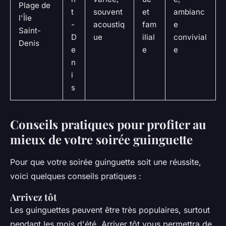
Plage de
t
souvent
et
ambianc
l'Île
-
acoustiq
fam
e
Saint-
D
ue
ilial
convivial
Denis
e
e
e
n
i
s
Conseils pratiques pour profiter au
mieux de votre soirée guinguette
Pour que votre soirée guinguette soit une réussite,
voici quelques conseils pratiques :
Arrivez tôt
Les guinguettes peuvent être très populaires, surtout
pendant les mois d'été. Arriver tôt vous permettra de