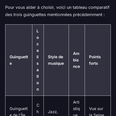
Pour vous aider à choisir, voici un tableau comparatif
des trois guinguettes mentionnées précédemment :
L
o
c
a
Am
Guinguett
li
Style de
Points
bia
e
s
musique
forts
nce
a
ti
o
n
Arti
C
Guinguett
stiq
Vue sur
h
Jazz,
e de l'Île
ue
la Seine,