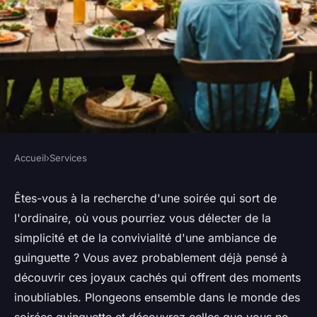
Accueil
›
Services
SERVICES
Découvrez les meilleures
Êtes-vous à la recherche d'une soirée qui sort de
l'ordinaire, où vous pourriez vous délecter de la
soirées guinguette à ne pas
simplicité et de la convivialité d'une ambiance de
manquer !
guinguette ? Vous avez probablement déjà pensé à
découvrir ces joyaux cachés qui offrent des moments
Lilou
•
13 février 2025
•
6 min de lecture
inoubliables. Plongeons ensemble dans le monde des