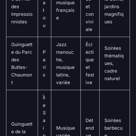
a
musique
des
et
jardins
t
français
Impressio
con
magnifiq
o
e
nnistes
vivi
ues
u
ale
Guinguett
Jazz
Écl
Soirées
e du Parc
P
manouc
ecti
thématiq
des
a
he,
que
ues,
Buttes-
ri
musique
et
cadre
Chaumon
s
latine,
fest
naturel
t
variée
ive
Îl
e
S
a
Dét
Soirées
Guinguett
i
Musique
end
barbecu
e de la
n
variée,
ue
e,